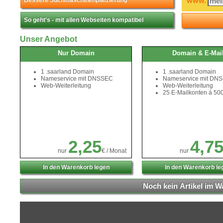
www.
Bessere Suchmaschinenplatzierung
So geht's - mit allen Webseiten kompatibel
Unser Angebot
Nur Domain
Domain & E-Mai
1
.saarland
Domain
1
.saarland
Domain
Nameservice mit DNSSEC
Nameservice mit DN
Web-Weiterleitung
Web-Weiterleitung
25 E-Mailkonten á 5
2,25
4,7
nur
€ / Monat
nur
In den Warenkorb legen
In den Warenkorb le
Noch kein
Artikel im W